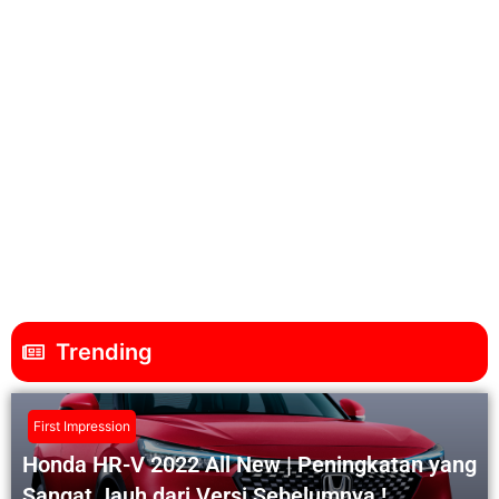
About
Posts
Comments
This user has not added any information to their profile
yet.
Trending
First Impression
Honda HR-V 2022 All New | Peningkatan yang
Sangat Jauh dari Versi Sebelumnya !