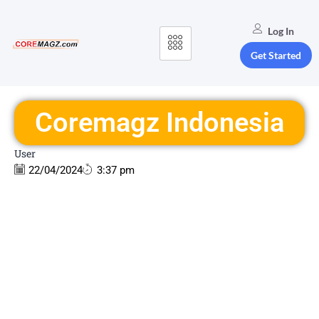
Log In
Get Started
Coremagz Indonesia
User
22/04/2024
3:37 pm
Corema
gz
Indonesi
a